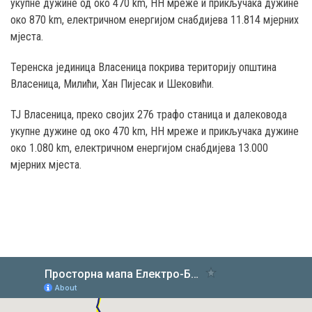
укупне дужине од око 470 km, НН мреже и прикључака дужине
око 870 km, електричном енергијом снабдијева 11.814 мјерних
мјеста.
Теренска јединица Власеница покрива територију општина
Власеница, Милићи, Хан Пијесак и Шековићи.
ТЈ Власеница, преко својих 276 трафо станица и далековода
укупне дужине од око 470 km, НН мреже и прикључака дужине
око 1.080 km, електричном енергијом снабдијева 13.000
мјерних мјеста.