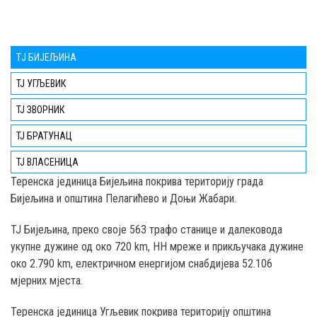
TЈ БИЈЕЉИНА
ТЈ УГЉЕВИК
ТЈ ЗВОРНИК
ТЈ БРАТУНАЦ
ТЈ ВЛАСЕНИЦА
Teренска јединица Бијељина покрива територију града
Бијељина и општина Пелагићево и Доњи Жабари.
ТЈ Бијељина, преко својe 563 трафо станице и далековода
укупне дужине од око 720 km, НН мреже и прикључака дужине
око 2.790 km, електричном енергијом снабдијева 52.106
мјерних мјеста.
Теренска јединица Угљевик покрива територију општина