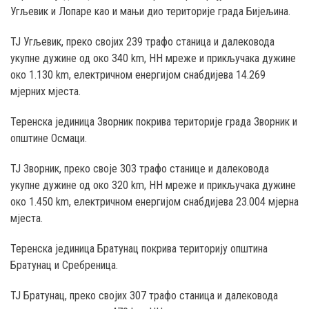
Угљевик и Лопаре као и мањи дио територије градa Бијељина.
ТЈ Угљевик, преко својих 239 трафо станица и далековода
укупне дужине од око 340 km, НН мреже и прикључака дужине
око 1.130 km, електричном енергијом снабдијева 14.269
мјерних мјеста.
Теренска јединица Зворник покрива територије града Зворник и
општине Осмаци.
ТЈ Зворник, преко своје 303 трафо станице и далековода
укупне дужине од око 320 km, НН мреже и прикључака дужине
око 1.450 km, електричном енергијом снабдијева 23.004 мјерна
мјеста.
Теренска јединица Братунац покрива територију општина
Братунац и Сребреница.
ТЈ Братунац, преко својих 307 трафо станица и далековода