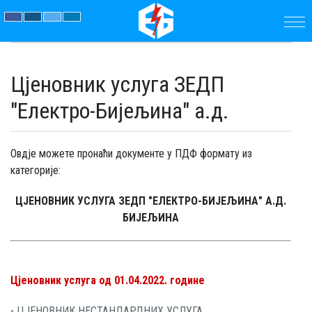
ПОЧЕТНА
Цјеновник услуга ЗЕДП
ПРЕДУЗЕЋЕ
"Електро-Бијељина" а.д.
ПАРАМЕТРИ
Овдје можете пронаћи документе у ПДФ формату из
АКТУЕЛНОСТИ
категорије:
ЈАВНЕ
ЦЈЕНОВНИК УСЛУГА ЗЕДП "ЕЛЕКТРО-БИЈЕЉИНА" А.Д.
БИЈЕЉИНА
НАБАВКЕ
ДОКУМЕНТИ
Цјеновник услуга од 01.04.2022. године
КОНТАКТ
-
ЦЈЕНОВНИК НЕСТАНДАРДНИХ УСЛУГА