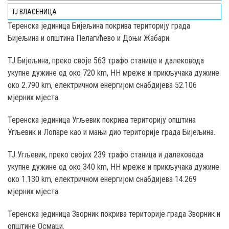
ТЈ ВЛАСЕНИЦА
Teренска јединица Бијељина покрива територију града
Бијељина и општина Пелагићево и Доњи Жабари.
ТЈ Бијељина, преко својe 563 трафо станице и далековода
укупне дужине од око 720 km, НН мреже и прикључака дужине
око 2.790 km, електричном енергијом снабдијева 52.106
мјерних мјеста.
Теренска јединица Угљевик покрива територију општина
Угљевик и Лопаре као и мањи дио територије градa Бијељина.
ТЈ Угљевик, преко својих 239 трафо станица и далековода
укупне дужине од око 340 km, НН мреже и прикључака дужине
око 1.130 km, електричном енергијом снабдијева 14.269
мјерних мјеста.
Теренска јединица Зворник покрива територије града Зворник и
општине Осмаци.