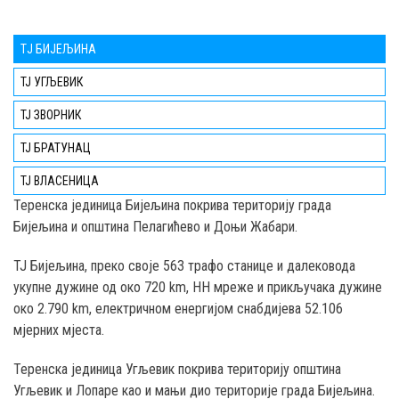
TЈ БИЈЕЉИНА
ТЈ УГЉЕВИК
ТЈ ЗВОРНИК
ТЈ БРАТУНАЦ
ТЈ ВЛАСЕНИЦА
Teренска јединица Бијељина покрива територију града
Бијељина и општина Пелагићево и Доњи Жабари.
ТЈ Бијељина, преко својe 563 трафо станице и далековода
укупне дужине од око 720 km, НН мреже и прикључака дужине
око 2.790 km, електричном енергијом снабдијева 52.106
мјерних мјеста.
Теренска јединица Угљевик покрива територију општина
Угљевик и Лопаре као и мањи дио територије градa Бијељина.