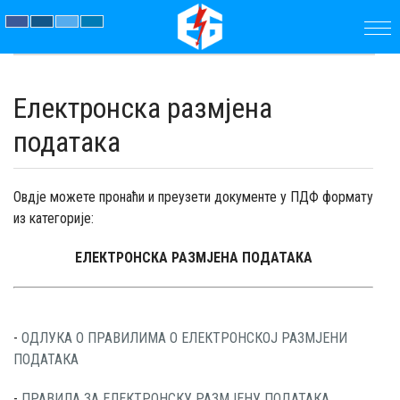
ПОЧЕТНА
Електронска размјена
ПРЕДУЗЕЋЕ
података
ПАРАМЕТРИ
Овдје можете пронаћи и преузети документе у ПДФ формату
АКТУЕЛНОСТИ
из категорије:
ЈАВНЕ
ЕЛЕКТРОНСКА РАЗМЈЕНА ПОДАТАКА
НАБАВКЕ
-
ОДЛУКА О ПРАВИЛИМА О ЕЛЕКТРОНСКОЈ РАЗМЈЕНИ
ДОКУМЕНТИ
ПОДАТАКА
КОНТАКТ
-
ПРАВИЛA ЗА ЕЛЕКТРОНСКУ РАЗМЈЕНУ ПОДАТАКА