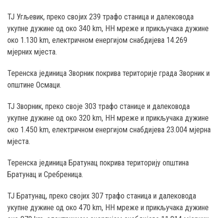
ТЈ Угљевик, преко својих 239 трафо станица и далековода
укупне дужине од око 340 km, НН мреже и прикључака дужине
око 1.130 km, електричном енергијом снабдијева 14.269
мјерних мјеста.
Теренска јединица Зворник покрива територије града Зворник и
општине Осмаци.
ТЈ Зворник, преко своје 303 трафо станице и далековода
укупне дужине од око 320 km, НН мреже и прикључака дужине
око 1.450 km, електричном енергијом снабдијева 23.004 мјерна
мјеста.
Теренска јединица Братунац покрива територију општина
Братунац и Сребреница.
ТЈ Братунац, преко својих 307 трафо станица и далековода
укупне дужине од око 470 km, НН мреже и прикључака дужине