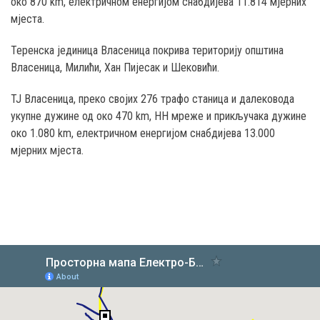
око 870 km, електричном енергијом снабдијева 11.814 мјерних
мјеста.
Теренска јединица Власеница покрива територију општина
Власеница, Милићи, Хан Пијесак и Шековићи.
ТЈ Власеница, преко својих 276 трафо станица и далековода
укупне дужине од око 470 km, НН мреже и прикључака дужине
око 1.080 km, електричном енергијом снабдијева 13.000
мјерних мјеста.