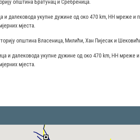
орију општина Братунац и Сребреница.
ица и далековода укупне дужине од око 470 km, НН мреже и 
мјерних мјеста.
торију општина Власеница, Милићи, Хан Пијесак и Шековић
ница и далековода укупне дужине од око 470 km, НН мреже и
мјерних мјеста.