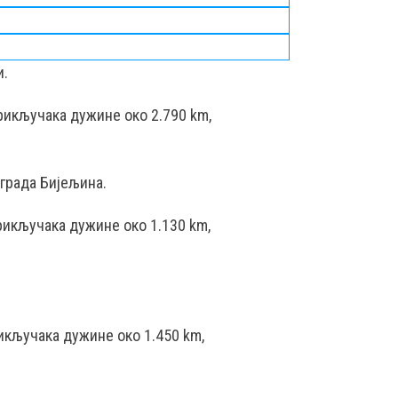
и.
рикључака дужине око 2.790 km,
градa Бијељина.
рикључака дужине око 1.130 km,
икључака дужине око 1.450 km,