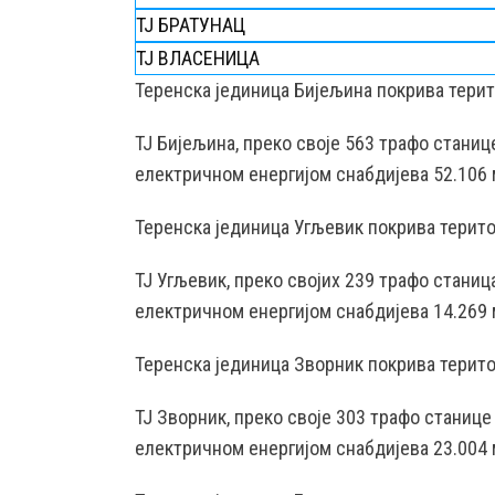
ТЈ БРАТУНАЦ
ТЈ ВЛАСЕНИЦА
Teренска јединица Бијељина покрива тери
ТЈ Бијељина, преко својe 563 трафо стани
електричном енергијом снабдијева 52.106 
Теренска јединица Угљевик покрива терито
ТЈ Угљевик, преко својих 239 трафо стани
електричном енергијом снабдијева 14.269 
Теренска јединица Зворник покрива терито
ТЈ Зворник, преко своје 303 трафо станиц
електричном енергијом снабдијева 23.004 