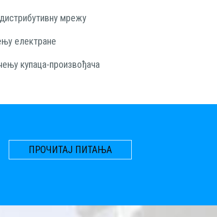
 дистрибутивну мрежу
ењу електране
учењу купаца-произвођача
ПРОЧИТАЈ ПИТАЊА