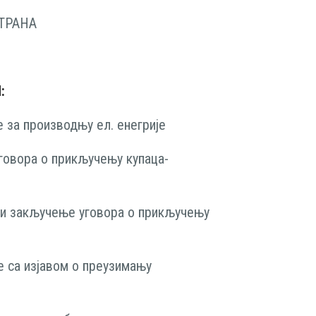
ТРАНА
:
е за производњу ел. енегрије
говора о прикључењу купаца-
ка и закључење уговора о прикључењу
е са изјавом о преузимању