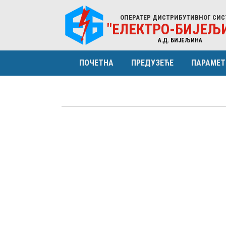
ОПЕРАТЕР ДИСТРИБУТИВНОГ СИС
"ЕЛЕКТРО-БИЈЕЉ
A.Д. БИЈЕЉИНА
ПОЧЕТНА
ПРЕДУЗЕЋЕ
ПАРАМЕТ
ПРОФИЛ
КАРАКТ
ОРГАНИЗАЦИЈА
ЕНЕРГИ
НАДЗОРНИ ОДБОР
СТРУКТ
УПРАВА (МЕНАЏМЕНТ)