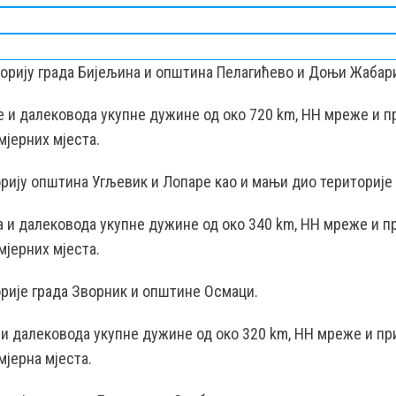
торију града Бијељина и општина Пелагићево и Доњи Жабар
це и далековода укупне дужине од око 720 km, НН мреже и п
мјерних мјеста.
рију општина Угљевик и Лопаре као и мањи дио територије 
ца и далековода укупне дужине од око 340 km, НН мреже и п
мјерних мјеста.
рије града Зворник и општине Осмаци.
е и далековода укупне дужине од око 320 km, НН мреже и пр
мјерна мјеста.