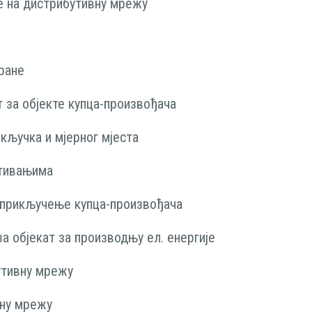
е на дистрибутивну мрежу
ране
 за објекте купца-произвођача
кључка и мјерног мјеста
итивањима
 прикључење купца-произвођача
а објекат за производњу ел. енергије
утивну мрежу
вну мрежу