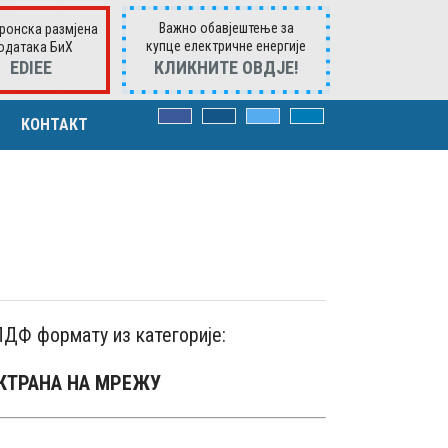
Важно обавјештење за
ронска размјена
купце електричне енергије
одатака БиХ
ЕDIEE
КЛИКНИTE ОВДЈЕ!
КОНТАКТ
ВОРИМА
а
има
к. захтјевима
ПДФ формату из категорије:
КТРАНА НА МРЕЖУ