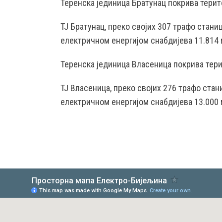
Теренска јединица Братунац покрива терит
ТЈ Братунац, преко својих 307 трафо стан
електричном енергијом снабдијева 11.814 
Теренска јединица Власеница покрива тери
ТЈ Власеница, преко својих 276 трафо ста
електричном енергијом снабдијева 13.000 