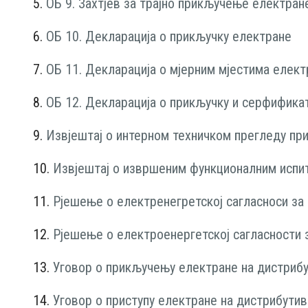
5.
ОБ 9. Захтјев за трајно прикључење електран
6.
ОБ 10. Декларација о прикључку електране
7.
ОБ 11. Декларација о мјерним мјестима елект
8.
ОБ 12. Декларација о прикључку и серфификат
9.
Извјештај о интерном техничком прегледу при
10.
Извјештај о извршеним функционалним исп
11.
Рјешење о електренегретској сагласноси за
12.
Рјешење о електроенергетској сагласности з
13.
Уговор о прикључењу електране на дистриб
14.
Уговор о приступу електране на дистрибути