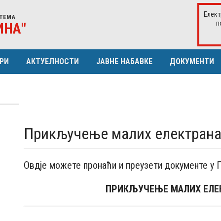
Елект
ТЕМА
п
ИНА"
РИ
АКТУЕЛНОСТИ
ЈАВНЕ НАБАВКЕ
ДОКУМЕНТИ
ЕРИСТИКЕ ДИСТР. МРЕЖЕ
ИСТОРИЈАТ
ПЛАН ЈАВНИХ НАБАВКИ
ЈА
СКУПШТИНА
ОДЛУКА О ДОДЈЕЛИ УГОВОРА
УРА КУПАЦА
ОДБОР ЗА РЕВИЗИЈУ
ИЗВЈЕШТАЈ О ЗАКЉУЧЕНИМ УГО
Прикључење малих електран
Извјештај о директним споразум
Извјештај о отв. поступцима и кон
Овдје можете пронаћи и преузети документе у 
ПРИКЉУЧЕЊЕ МАЛИХ ЕЛЕ