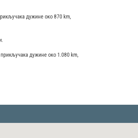
прикључака дужине око 870 km,
и.
 прикључака дужине око 1.080 km,