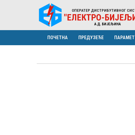
ОПЕРАТЕР ДИСТРИБУТИВНОГ СИС
"ЕЛЕКТРО-БИЈЕЉ
A.Д. БИЈЕЉИНА
ПОЧЕТНА
ПРЕДУЗЕЋЕ
ПАРАМЕТ
ПРОФИЛ
КАРАКТ
ОРГАНИЗАЦИЈА
ЕНЕРГИ
НАДЗОРНИ ОДБОР
СТРУКТ
УПРАВА (МЕНАЏМЕНТ)