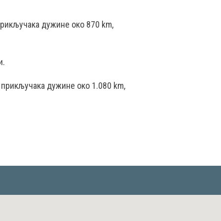
прикључака дужине око 870 km,
и.
 прикључака дужине око 1.080 km,