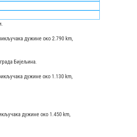
и.
рикључака дужине око 2.790 km,
градa Бијељина.
рикључака дужине око 1.130 km,
икључака дужине око 1.450 km,