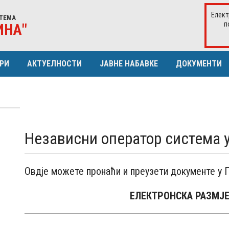
Елект
ТЕМА
п
ИНА"
РИ
АКТУЕЛНОСТИ
ЈАВНЕ НАБАВКЕ
ДОКУМЕНТИ
ЕРИСТИКЕ ДИСТР. МРЕЖЕ
ИСТОРИЈАТ
ПЛАН ЈАВНИХ НАБАВКИ
ЈА
СКУПШТИНА
ОДЛУКА О ДОДЈЕЛИ УГОВОРА
УРА КУПАЦА
ОДБОР ЗА РЕВИЗИЈУ
ИЗВЈЕШТАЈ О ЗАКЉУЧЕНИМ УГО
Независни оператор система 
Извјештај о директним споразум
Извјештај о отв. поступцима и кон
Овдје можете пронаћи и преузети документе у 
ЕЛЕКТРОНСКА РАЗМЈ