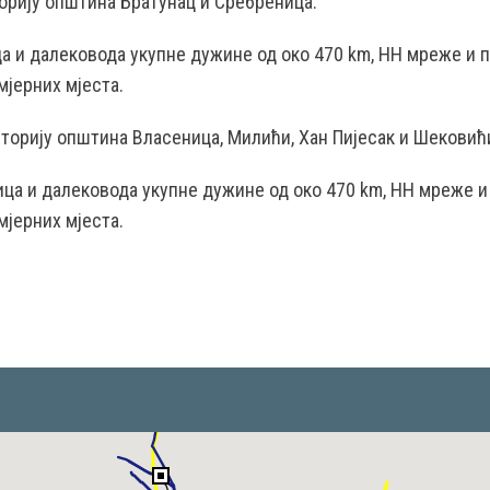
орију општина Братунац и Сребреница.
ица и далековода укупне дужине од око 470 km, НН мреже и 
мјерних мјеста.
торију општина Власеница, Милићи, Хан Пијесак и Шековић
ница и далековода укупне дужине од око 470 km, НН мреже и
мјерних мјеста.