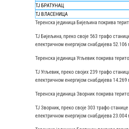
ТЈ БРАТУНАЦ
ТЈ ВЛАСЕНИЦА
Teренска јединица Бијељина покрива тери
ТЈ Бијељина, преко својe 563 трафо стани
електричном енергијом снабдијева 52.106 
Теренска јединица Угљевик покрива терито
ТЈ Угљевик, преко својих 239 трафо стани
електричном енергијом снабдијева 14.269 
Теренска јединица Зворник покрива терито
ТЈ Зворник, преко своје 303 трафо станиц
електричном енергијом снабдијева 23.004 