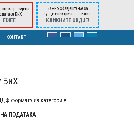
Важно обавјештење за
ронска размјена
купце електричне енергије
одатака БиХ
ЕDIEE
КЛИКНИTE ОВДЈЕ!
КОНТАКТ
ВОРИМА
у БиХ
има
к. захтјевима
ПДФ формату из категорије:
ЕНА ПОДАТАКА