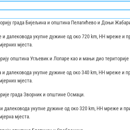
торију града Бијељина и општина Пелагићево и Доњи Жабар
це и далековода укупне дужине од око 720 km, НН мреже и п
мјерних мјеста.
рију општина Угљевик и Лопаре као и мањи дио територије 
ца и далековода укупне дужине од око 340 km, НН мреже и п
мјерних мјеста.
рије града Зворник и општине Осмаци.
е и далековода укупне дужине од око 320 km, НН мреже и пр
мјерна мјеста.