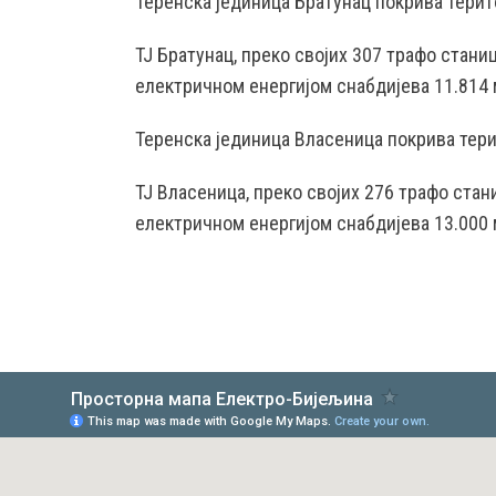
Теренска јединица Братунац покрива терит
ТЈ Братунац, преко својих 307 трафо стан
електричном енергијом снабдијева 11.814 
Теренска јединица Власеница покрива тери
ТЈ Власеница, преко својих 276 трафо ста
електричном енергијом снабдијева 13.000 