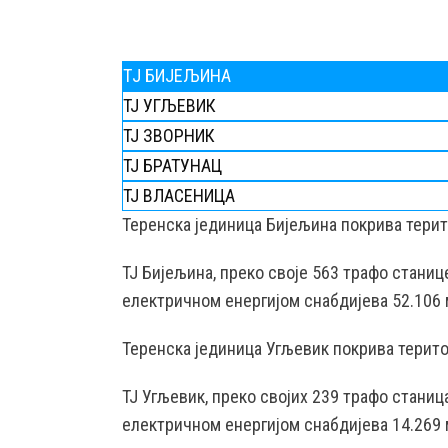
TЈ БИЈЕЉИНА
ТЈ УГЉЕВИК
ТЈ ЗВОРНИК
ТЈ БРАТУНАЦ
ТЈ ВЛАСЕНИЦА
Teренска јединица Бијељина покрива тери
ТЈ Бијељина, преко својe 563 трафо стани
електричном енергијом снабдијева 52.106 
Теренска јединица Угљевик покрива терито
ТЈ Угљевик, преко својих 239 трафо стани
електричном енергијом снабдијева 14.269 