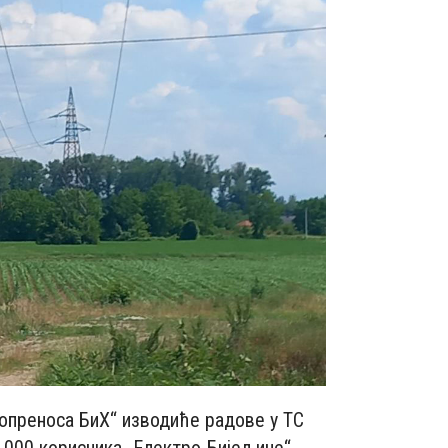
тропреноса БиХ“ изводиће радове у ТС