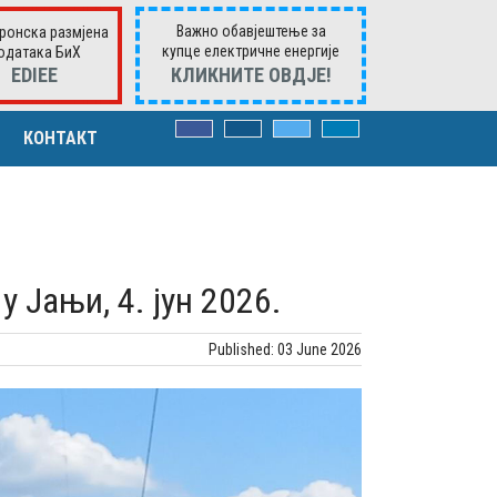
Важно обавјештење за
ронска размјена
купце електричне енергије
одатака БиХ
ЕDIEE
КЛИКНИTE ОВДЈЕ!
КОНТАКТ
ВОРИМА
 Јањи, 4. јун 2026.
има
Published: 03 June 2026
к. захтјевима