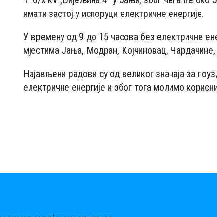
110/x kV „Бијељина 4“ у Јањи, због чега ће око
имати застој у испоруци електричне енергије.
У времену од 9 до 15 часова без електричне ен
мјестима Јања, Модран, Којчиновац, Чардачине
Најављени радови су од великог значаја за поу
електричне енергије и због тога молимо корисни