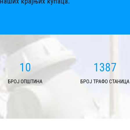
наших крајњих купаца.
11
1683
БРОЈ ОПШТИНА
БРОЈ ТРАФО СТАНИЦА