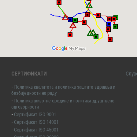
СЕРТИФИКАТИ
Служ
-
Политика квалитета и политика заштите здравља и
безбиједности на раду
-
Политика животне средине и политика друштвене
одговорности
-
Сертификат ISO 9001
-
Сертификат ISO 14001
-
Сертификат ISO 45001