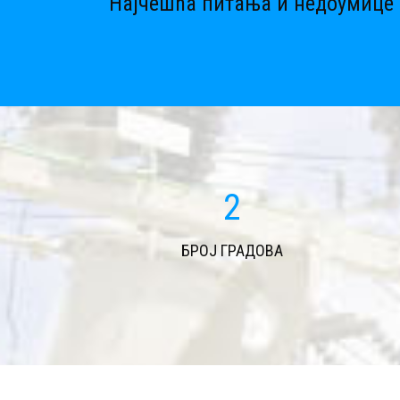
Најчешћа питања и недоумице 
2
БРОЈ ГРАДОВА