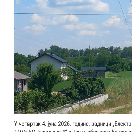
У четвртак 4. јуна 2026. године, радници „Елек