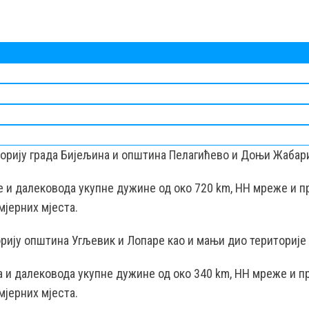
торију града Бијељина и општина Пелагићево и Доњи Жабар
це и далековода укупне дужине од око 720 km, НН мреже и п
мјерних мјеста.
рију општина Угљевик и Лопаре као и мањи дио територије 
ца и далековода укупне дужине од око 340 km, НН мреже и п
мјерних мјеста.