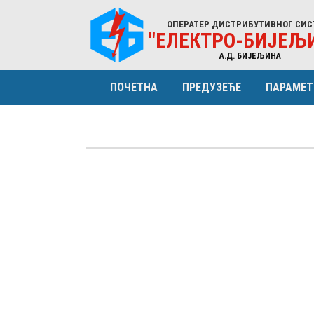
ОПЕРАТЕР ДИСТРИБУТИВНОГ СИС
"ЕЛЕКТРО-БИЈЕЉ
A.Д. БИЈЕЉИНА
ПОЧЕТНА
ПРЕДУЗЕЋЕ
ПАРАМЕТ
ПРОФИЛ
КАРАКТ
ОРГАНИЗАЦИЈА
ЕНЕРГИ
НАДЗОРНИ ОДБОР
СТРУКТ
УПРАВА (МЕНАЏМЕНТ)