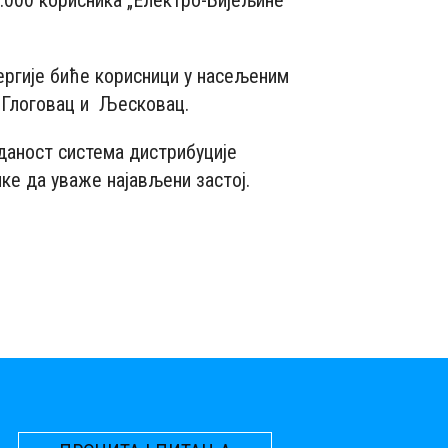
 5.000 корисника „Електро-Бијељине“
ергије биће корисници у насељеним
, Глоговац и Љесковац.
зданост система дистрибуције
ке да уваже најављени застој.