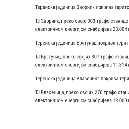
Теренска јединица Зворник покрива терито
ТЈ Зворник, преко своје 303 трафо станиц
електричном енергијом снабдијева 23.004 
Теренска јединица Братунац покрива терит
ТЈ Братунац, преко својих 307 трафо стан
електричном енергијом снабдијева 11.814 
Теренска јединица Власеница покрива тери
ТЈ Власеница, преко својих 276 трафо ста
електричном енергијом снабдијева 13.000 