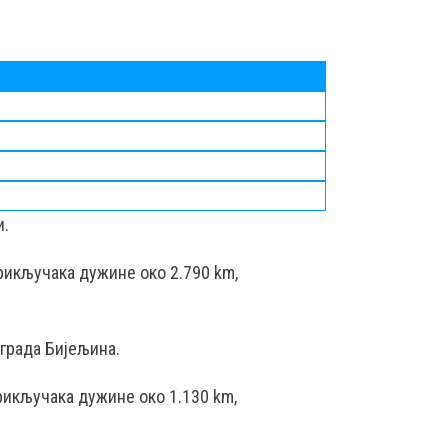
и.
рикључака дужине око 2.790 km,
градa Бијељина.
рикључака дужине око 1.130 km,