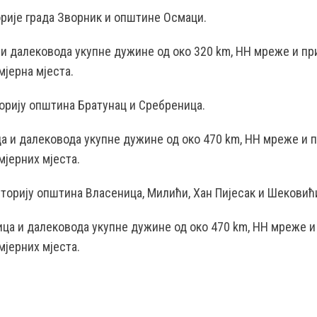
рије града Зворник и општине Осмаци.
е и далековода укупне дужине од око 320 km, НН мреже и пр
мјерна мјеста.
орију општина Братунац и Сребреница.
ица и далековода укупне дужине од око 470 km, НН мреже и 
мјерних мјеста.
торију општина Власеница, Милићи, Хан Пијесак и Шековић
ница и далековода укупне дужине од око 470 km, НН мреже и
мјерних мјеста.