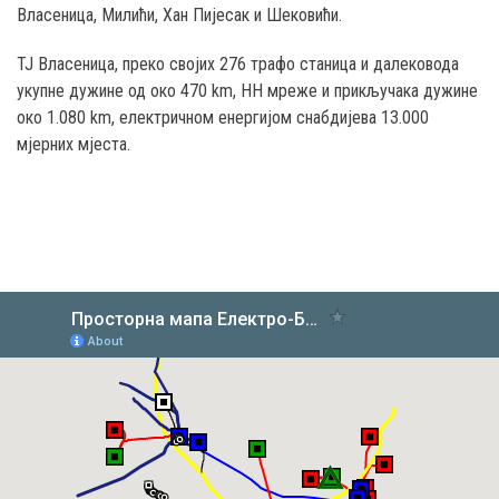
Власеница, Милићи, Хан Пијесак и Шековићи.
ТЈ Власеница, преко својих 276 трафо станица и далековода
укупне дужине од око 470 km, НН мреже и прикључака дужине
око 1.080 km, електричном енергијом снабдијева 13.000
мјерних мјеста.