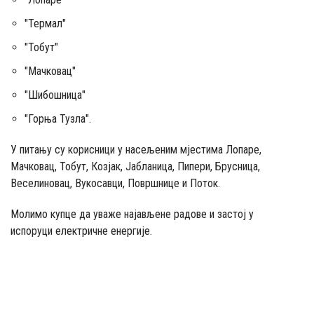
"Термал"
"Тобут"
"Мачковац"
"Шибошница"
"Горња Тузла".
У питању су корисници у насељеним мјестима Лопаре,
Мачковац, Тобут, Козјак, Јабланица, Пипери, Брусница,
Веселиновац, Вукосавци, Површнице и Поток.
Молимо купце да уваже најављене радове и застој у
испоруци електричне енергије.