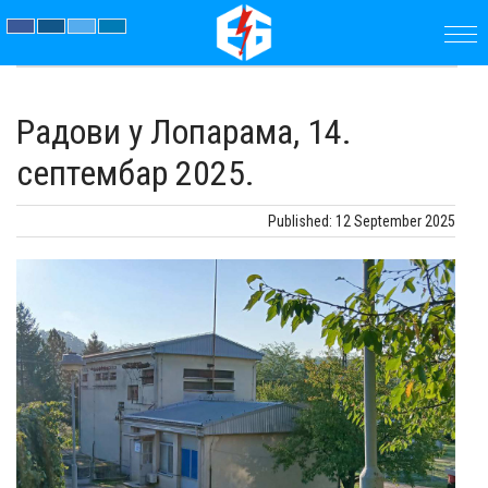
ПОЧЕТНА
Радови у Лопарама, 14.
ПРЕДУЗЕЋЕ
септембар 2025.
ПАРАМЕТРИ
Published: 12 September 2025
АКТУЕЛНОСТИ
ЈАВНЕ
НАБАВКЕ
ДОКУМЕНТИ
КОНТАКТ