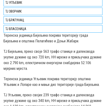
ТЈ УГЉЕВИК
ТЈ ЗВОРНИК
ТЈ БРАТУНАЦ
ТЈ ВЛАСЕНИЦА
Teренска јединица Бијељина покрива територију града
Бијељина и општина Пелагићево и Доњи Жабари.
ТЈ Бијељина, преко својe 563 трафо станице и далековода
укупне дужине од око 720 km, НН мреже и прикључака дужине
око 2.790 km, електричном енергијом снабдијева 52.106
мјерних мјеста.
Теренска јединица Угљевик покрива територију општина
Угљевик и Лопаре као и мањи дио територије градa Бијељина.
ТЈ Угљевик, преко својих 239 трафо станица и далековода
укупне дужине од око 340 km, НН мреже и прикључака дужине