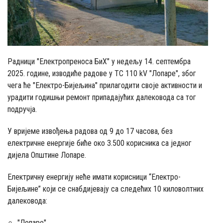
Радници "Електропреноса БиХ" у недељу 14. септембра
2025. године, изводиће радове у ТС 110 kV "Лопаре", због
чега ће "Електро-Бијељина" прилагодити своје активности и
урадити годишњи ремонт припадајућих далековода са тог
подручја.
У вријеме извођења радова од 9 до 17 часова, без
електричне енергије биће око 3.500 корисника са једног
дијела Општине Лопаре.
Електричну енергију неће имати корисници “Електро-
Бијељине” који се снабдијевају са следећих 10 киловолтних
далековода:
"Лопаре"