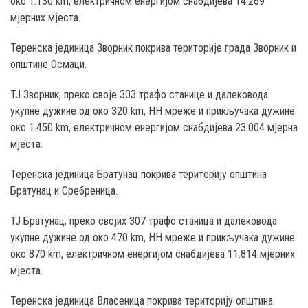
око 1.130 km, електричном енергијом снабдијева 14.269
мјерних мјеста.
Теренска јединица Зворник покрива територије града Зворник и
општине Осмаци.
ТЈ Зворник, преко своје 303 трафо станице и далековода
укупне дужине од око 320 km, НН мреже и прикључака дужине
око 1.450 km, електричном енергијом снабдијева 23.004 мјерна
мјеста.
Теренска јединица Братунац покрива територију општина
Братунац и Сребреница.
ТЈ Братунац, преко својих 307 трафо станица и далековода
укупне дужине од око 470 km, НН мреже и прикључака дужине
око 870 km, електричном енергијом снабдијева 11.814 мјерних
мјеста.
Теренска јединица Власеница покрива територију општина