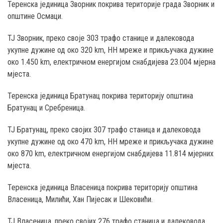
Теренска јединица Зворник покрива територије града Зворник и
општине Осмаци.
ТЈ Зворник, преко своје 303 трафо станице и далековода
укупне дужине од око 320 km, НН мреже и прикључака дужине
око 1.450 km, електричном енергијом снабдијева 23.004 мјерна
мјеста.
Теренска јединица Братунац покрива територију општина
Братунац и Сребреница.
ТЈ Братунац, преко својих 307 трафо станица и далековода
укупне дужине од око 470 km, НН мреже и прикључака дужине
око 870 km, електричном енергијом снабдијева 11.814 мјерних
мјеста.
Теренска јединица Власеница покрива територију општина
Власеница, Милићи, Хан Пијесак и Шековићи.
ТЈ Власеница, преко својих 276 трафо станица и далековода