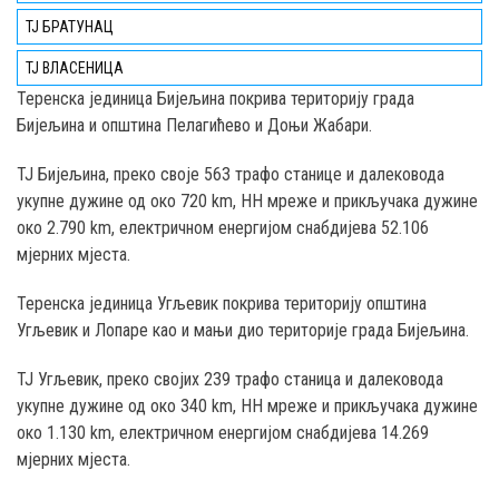
ТЈ БРАТУНАЦ
ТЈ ВЛАСЕНИЦА
Teренска јединица Бијељина покрива територију града
Бијељина и општина Пелагићево и Доњи Жабари.
ТЈ Бијељина, преко својe 563 трафо станице и далековода
укупне дужине од око 720 km, НН мреже и прикључака дужине
око 2.790 km, електричном енергијом снабдијева 52.106
мјерних мјеста.
Теренска јединица Угљевик покрива територију општина
Угљевик и Лопаре као и мањи дио територије градa Бијељина.
ТЈ Угљевик, преко својих 239 трафо станица и далековода
укупне дужине од око 340 km, НН мреже и прикључака дужине
око 1.130 km, електричном енергијом снабдијева 14.269
мјерних мјеста.