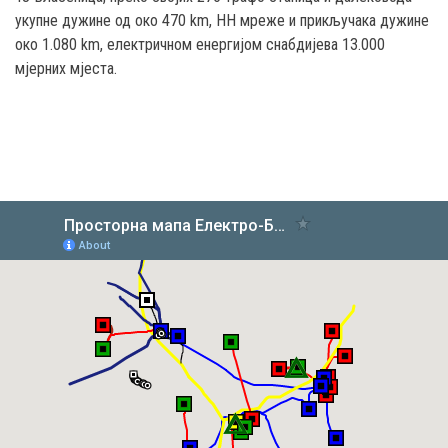
укупне дужине од око 470 km, НН мреже и прикључака дужине
око 1.080 km, електричном енергијом снабдијева 13.000
мјерних мјеста.