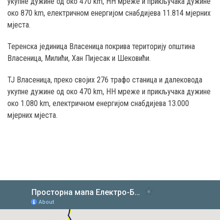
укупне дужине од око 470 km, НН мреже и прикључака дужине
око 870 km, електричном енергијом снабдијева 11.814 мјерних
мјеста.
Теренска јединица Власеница покрива територију општина
Власеница, Милићи, Хан Пијесак и Шековићи.
ТЈ Власеница, преко својих 276 трафо станица и далековода
укупне дужине од око 470 km, НН мреже и прикључака дужине
око 1.080 km, електричном енергијом снабдијева 13.000
мјерних мјеста.