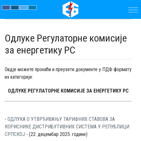
ПОЧЕТНА
Одлуке Регулаторне комисије
ПРЕДУЗЕЋЕ
за енергетику РС
ПАРАМЕТРИ
Овдје можете пронаћи и преузети документе у ПДФ формату
АКТУЕЛНОСТИ
из категорије:
ЈАВНЕ
ОДЛУКЕ РЕГУЛАТОРНЕ КОМИСИЈЕ ЗА ЕНЕРГЕТИКУ РС
НАБАВКЕ
-
ОДЛУКА О УТВРЂИВАЊУ ТАРИФНИХ СТАВОВА ЗА
ДОКУМЕНТИ
КОРИСНИКЕ ДИСТРИБУТИВНИХ СИСТЕМА У РЕПУБЛИЦИ
СРПСКОЈ
- (22. децембар 2025. године)
КОНТАКТ