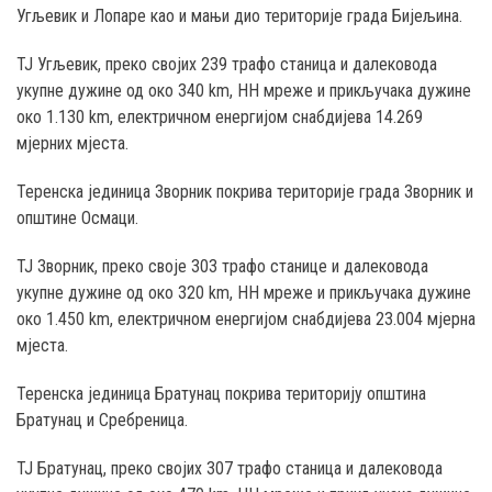
Угљевик и Лопаре као и мањи дио територије градa Бијељина.
ТЈ Угљевик, преко својих 239 трафо станица и далековода
укупне дужине од око 340 km, НН мреже и прикључака дужине
око 1.130 km, електричном енергијом снабдијева 14.269
мјерних мјеста.
Теренска јединица Зворник покрива територије града Зворник и
општине Осмаци.
ТЈ Зворник, преко своје 303 трафо станице и далековода
укупне дужине од око 320 km, НН мреже и прикључака дужине
око 1.450 km, електричном енергијом снабдијева 23.004 мјерна
мјеста.
Теренска јединица Братунац покрива територију општина
Братунац и Сребреница.
ТЈ Братунац, преко својих 307 трафо станица и далековода