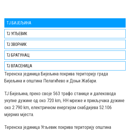
TЈ БИЈЕЉИНА
ТЈ УГЉЕВИК
ТЈ ЗВОРНИК
ТЈ БРАТУНАЦ
ТЈ ВЛАСЕНИЦА
Teренска јединица Бијељина покрива територију града
Бијељина и општина Пелагићево и Доњи Жабари.
ТЈ Бијељина, преко својe 563 трафо станице и далековода
укупне дужине од око 720 km, НН мреже и прикључака дужине
око 2.790 km, електричном енергијом снабдијева 52.106
мјерних мјеста.
Теренска јединица Угљевик покрива територију општина