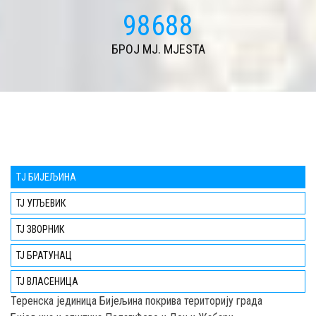
113248
БРОЈ MJ. MJESTA
TЈ БИЈЕЉИНА
ТЈ УГЉЕВИК
ТЈ ЗВОРНИК
ТЈ БРАТУНАЦ
ТЈ ВЛАСЕНИЦА
Teренска јединица Бијељина покрива територију града