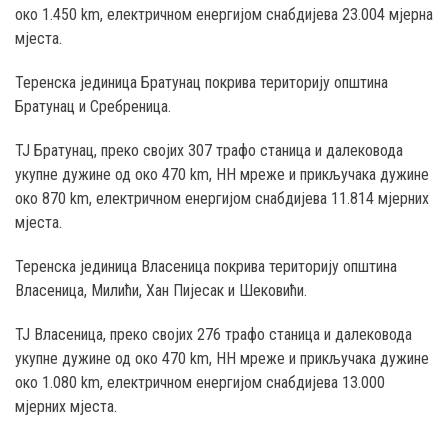
око 1.450 km, електричном енергијом снабдијева 23.004 мјерна
мјеста.
Теренска јединица Братунац покрива територију општина
Братунац и Сребреница.
ТЈ Братунац, преко својих 307 трафо станица и далековода
укупне дужине од око 470 km, НН мреже и прикључака дужине
око 870 km, електричном енергијом снабдијева 11.814 мјерних
мјеста.
Теренска јединица Власеница покрива територију општина
Власеница, Милићи, Хан Пијесак и Шековићи.
ТЈ Власеница, преко својих 276 трафо станица и далековода
укупне дужине од око 470 km, НН мреже и прикључака дужине
око 1.080 km, електричном енергијом снабдијева 13.000
мјерних мјеста.