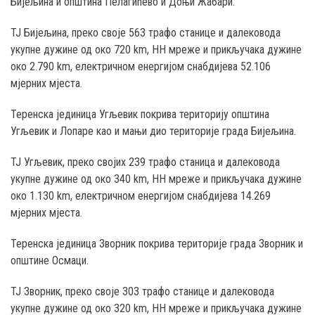
Бијељина и општина Пелагићево и Доњи Жабари.
ТЈ Бијељина, преко својe 563 трафо станице и далековода
укупне дужине од око 720 km, НН мреже и прикључака дужине
око 2.790 km, електричном енергијом снабдијева 52.106
мјерних мјеста.
Теренска јединица Угљевик покрива територију општина
Угљевик и Лопаре као и мањи дио територије градa Бијељина.
ТЈ Угљевик, преко својих 239 трафо станица и далековода
укупне дужине од око 340 km, НН мреже и прикључака дужине
око 1.130 km, електричном енергијом снабдијева 14.269
мјерних мјеста.
Теренска јединица Зворник покрива територије града Зворник и
општине Осмаци.
ТЈ Зворник, преко своје 303 трафо станице и далековода
укупне дужине од око 320 km, НН мреже и прикључака дужине