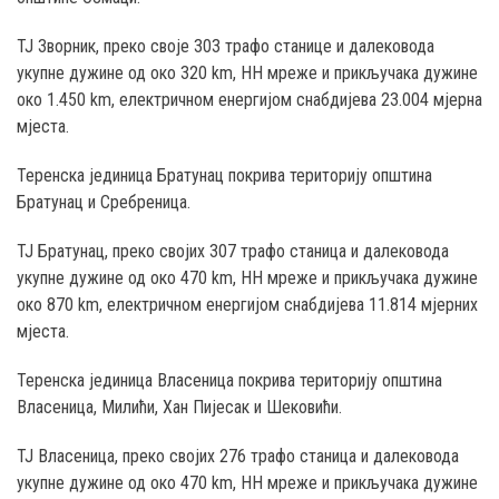
ТЈ Зворник, преко своје 303 трафо станице и далековода
укупне дужине од око 320 km, НН мреже и прикључака дужине
око 1.450 km, електричном енергијом снабдијева 23.004 мјерна
мјеста.
Теренска јединица Братунац покрива територију општина
Братунац и Сребреница.
ТЈ Братунац, преко својих 307 трафо станица и далековода
укупне дужине од око 470 km, НН мреже и прикључака дужине
око 870 km, електричном енергијом снабдијева 11.814 мјерних
мјеста.
Теренска јединица Власеница покрива територију општина
Власеница, Милићи, Хан Пијесак и Шековићи.
ТЈ Власеница, преко својих 276 трафо станица и далековода
укупне дужине од око 470 km, НН мреже и прикључака дужине