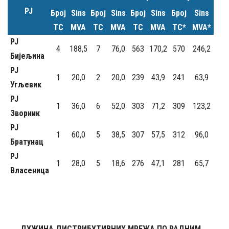
РЈ
Број
Sins
Број
Sins
Број
Sins
Број
Sins
ТС
MVA
ТС
MVA
ТС
MVA
ТС*
MVA*
РЈ
4
188,5
7
76,0
563
170,2
570
246,2
Бијељина
РЈ
1
20,0
2
20,0
239
43,9
241
63,9
Угљевик
РЈ
1
36,0
6
52,0
303
71,2
309
123,2
Зворник
РЈ
1
60,0
5
38,5
307
57,5
312
96,0
Братунац
РЈ
1
28,0
5
18,6
276
47,1
281
65,7
Власеница
ДУЖИНА ДИСТРИБУТИВНИХ МРЕЖА ПО РАДНИМ