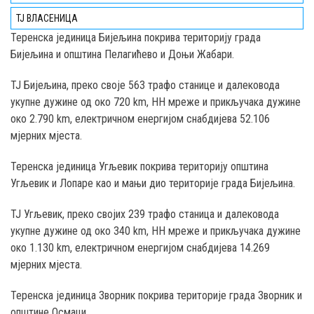
ТЈ ВЛАСЕНИЦА
Teренска јединица Бијељина покрива територију града
Бијељина и општина Пелагићево и Доњи Жабари.
ТЈ Бијељина, преко својe 563 трафо станице и далековода
укупне дужине од око 720 km, НН мреже и прикључака дужине
око 2.790 km, електричном енергијом снабдијева 52.106
мјерних мјеста.
Теренска јединица Угљевик покрива територију општина
Угљевик и Лопаре као и мањи дио територије градa Бијељина.
ТЈ Угљевик, преко својих 239 трафо станица и далековода
укупне дужине од око 340 km, НН мреже и прикључака дужине
око 1.130 km, електричном енергијом снабдијева 14.269
мјерних мјеста.
Теренска јединица Зворник покрива територије града Зворник и
општине Осмаци.