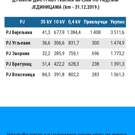
ЈЕДИНИЦАМА (km - 31.12.2019.)
РЈ
35 kV
10 kV
0,4 kV
Прикључци
Укупно
РЈ Бијељина
41,3
677,9
1.384,4
1.408
3.511,6
РЈ Угљевик
36,6
306,6
831,7
300
1.474,9
РЈ Зворник
32,2
285,9
759,1
696
1.773,2
РЈ Братунац
51,4
422,2
628,3
238
1.391,3
РЈ Власеница
84,3
391,8
802,2
283
1.561,3
Најчешћа питања и недоумице наших крајњих купаца.