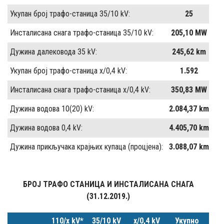
Укупан број трафо-станица 35/10 kV:
25
Инсталисана снага трафо-станица 35/10 kV:
205,10 MW
Дужина далековода 35 kV:
245,62 km
Укупан број трафо-станица x/0,4 kV:
1.592
Инсталисана снага трафо-станица x/0,4 kV:
350,83 MW
Дужина водова 10(20) kV:
2.084,37 km
Дужина водова 0,4 kV:
4.405,70 km
Дужина прикључака крајњих купаца (процјена):
3.088,07 km
БРОЈ ТРАФО СТАНИЦА И ИНСТАЛИСАНА СНАГА
(31.12.2019.)
110/x kV*
35/10 kV
x/0,4 kV
Укупно