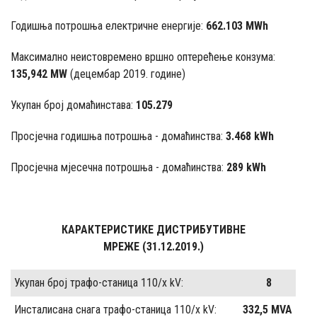
Годишња потрошња електричне енергије:
662.103 MWh
Максимално неистовремено вршно оптерећење конзума:
135,942 MW
(децембар 2019. године)
Укупан број домаћинстава:
105.279
Просјечна годишња потрошња - домаћинства:
3.468 kWh
Просјечна мјесечна потрошња - домаћинства:
289 kWh
КАРАКТЕРИСТИКЕ ДИСТРИБУТИВНЕ
МРЕЖЕ (31.12.2019.)
Укупан број трафо-станица 110/x kV:
8
Инсталисана снага трафо-станица 110/x kV:
332,5 MVA