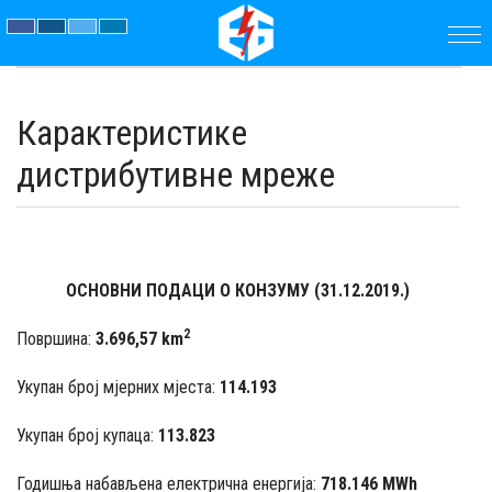
ПОЧЕТНА
Карактеристике
ПРЕДУЗЕЋЕ
дистрибутивне мреже
ПАРАМЕТРИ
АКТУЕЛНОСТИ
ОСНОВНИ ПОДАЦИ О КОНЗУМУ (31.12.2019.)
ЈАВНЕ
2
Површина:
3.696,57 km
НАБАВКЕ
Укупан број мјерних мјеста:
114.193
ДОКУМЕНТИ
Укупан број купаца:
113.823
КОНТАКТ
Годишња набављена електрична енергија:
718.146 MWh