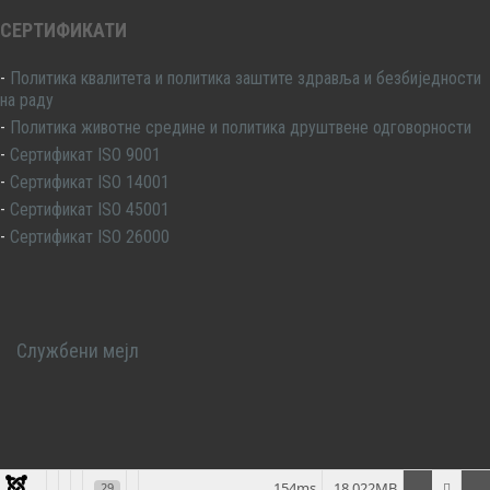
СЕРТИФИКАТИ
-
Политика квалитета и политика заштите здравља и безбиједности
на раду
-
Политика животне средине и политика друштвене одговорности
-
Сертификат ISO 9001
-
Сертификат ISO 14001
-
Сертификат ISO 45001
-
Сертификат ISO 26000
Службени мејл
154ms
18.022MB
29