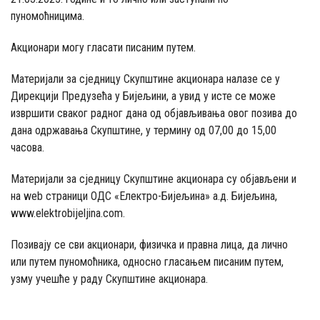
пуномоћницима.
Акционари могу гласати писаним путем.
Материјали за сједницу Скупштине акционара налазе се у
Дирекцији Предузећа у Бијељини, а увид у исте се може
извршити сваког радног дана од објављивања овог позива до
дана одржавања Скупштине, у термину од 07,00 до 15,00
часова.
Материјали за сједницу Скупштине акционара су објављени и
на web страници ОДС «Електро-Бијељина» а.д. Бијељина,
www.elektrobijeljina.com.
Позивају се сви акционари, физичка и правна лица, да лично
или путем пуномоћника, односно гласањем писаним путем,
узму учешће у раду Скупштине акционара.