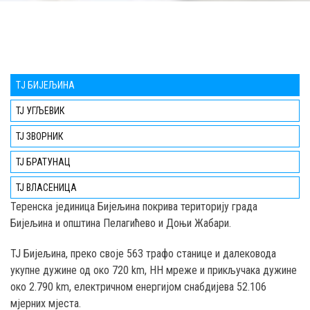
TЈ БИЈЕЉИНА
ТЈ УГЉЕВИК
ТЈ ЗВОРНИК
ТЈ БРАТУНАЦ
ТЈ ВЛАСЕНИЦА
Teренска јединица Бијељина покрива територију града
Бијељина и општина Пелагићево и Доњи Жабари.
ТЈ Бијељина, преко својe 563 трафо станице и далековода
укупне дужине од око 720 km, НН мреже и прикључака дужине
око 2.790 km, електричном енергијом снабдијева 52.106
мјерних мјеста.