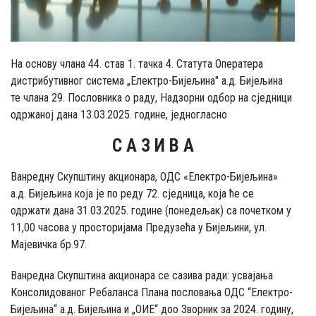
На основу члана 44. став 1. тачка 4. Статута Оператера
дистрибутивног система „Електро-Бијељина" а.д. Бијељина
те члана 29. Пословника о раду, Надзорни одбор на сједници
одржаној дана 13.03.2025. године, једногласно
С А З И В А
Ванредну Скупштину акционара, ОДС «Електро-Бијељина»
а.д. Бијељина која је по реду 72. сједница, која ће се
одржати дана 31.03.2025. године (понедељак) са почетком у
11,00 часова у просторијама Пpедузећа у Бијељини, ул.
Мајевичка бр.97.
Ванредна Скупштина акционара се сазива ради: усвајања
Консолидованог Ребаланса Плана пословања ОДС “Електро-
Бијељина“ а.д. Бијељина и „ОИЕ“ доо Зворник за 2024. годину,