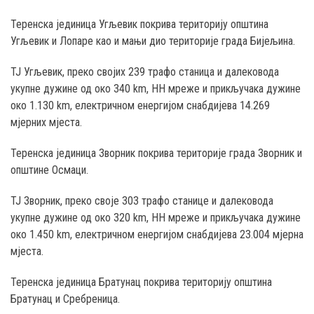
Теренска јединица Угљевик покрива територију општина
Угљевик и Лопаре као и мањи дио територије градa Бијељина.
ТЈ Угљевик, преко својих 239 трафо станица и далековода
укупне дужине од око 340 km, НН мреже и прикључака дужине
око 1.130 km, електричном енергијом снабдијева 14.269
мјерних мјеста.
Теренска јединица Зворник покрива територије града Зворник и
општине Осмаци.
ТЈ Зворник, преко своје 303 трафо станице и далековода
укупне дужине од око 320 km, НН мреже и прикључака дужине
око 1.450 km, електричном енергијом снабдијева 23.004 мјерна
мјеста.
Теренска јединица Братунац покрива територију општина
Братунац и Сребреница.