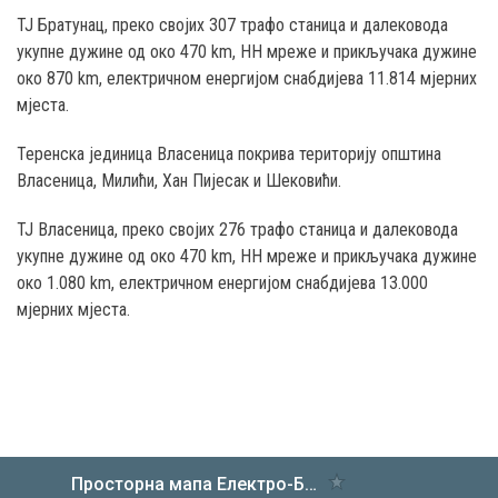
ТЈ Братунац, преко својих 307 трафо станица и далековода
укупне дужине од око 470 km, НН мреже и прикључака дужине
око 870 km, електричном енергијом снабдијева 11.814 мјерних
мјеста.
Теренска јединица Власеница покрива територију општина
Власеница, Милићи, Хан Пијесак и Шековићи.
ТЈ Власеница, преко својих 276 трафо станица и далековода
укупне дужине од око 470 km, НН мреже и прикључака дужине
око 1.080 km, електричном енергијом снабдијева 13.000
мјерних мјеста.