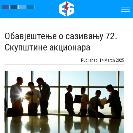
ПОЧЕТНА
Обавјештење о сазивању 72.
ПРЕДУЗЕЋЕ
Скупштине акционара
ПАРАМЕТРИ
Published: 14 March 2025
АКТУЕЛНОСТИ
ЈАВНЕ
НАБАВКЕ
ДОКУМЕНТИ
КОНТАКТ