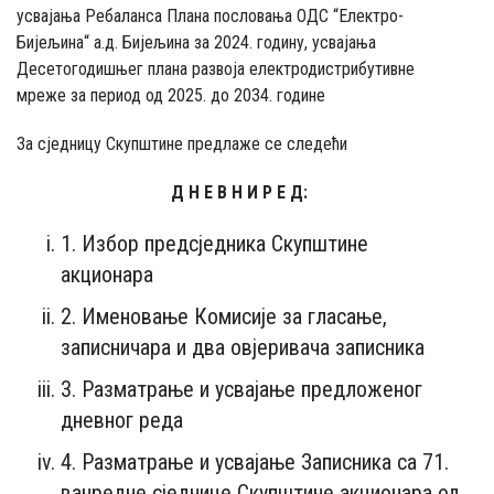
усвајања Ребаланса Плана пословања ОДС “Електро-
Бијељина“ а.д. Бијељина за 2024. годину, усвајања
Десетогодишњег плана развоја електродистрибутивне
мреже за период од 2025. до 2034. године
За сједницу Скупштине предлаже се следећи
Д Н Е В Н И Р Е Д:
1. Избор предсједника Скупштине
акционара
2. Именовање Комисије за гласање,
записничара и два овјеривача записника
3. Разматрање и усвајање предложеног
дневног реда
4. Разматрање и усвајање Записника са 71.
ванредне сједнице Скупштине акционара од