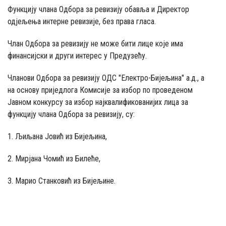
Функцију члана Одбора за ревизију обавља и Директор
одјељења интерне ревизије, без права гласа.
Члан Одбора за ревизију не може бити лице које има
финансијски и други интерес у Предузећу.
Чланови Одбора за ревизију ОДС "Електро-Бијељина" а.д., а
на основу приједлога Комисије за избор по проведеном
Јавном конкурсу за избор најквалификованијих лица за
функцију члана Одбора за ревизију, су:
1. Љиљана Јовић из Бијељина,
2. Мирјана Чомић из Билеће,
3. Марио Станковић из Бијељине.