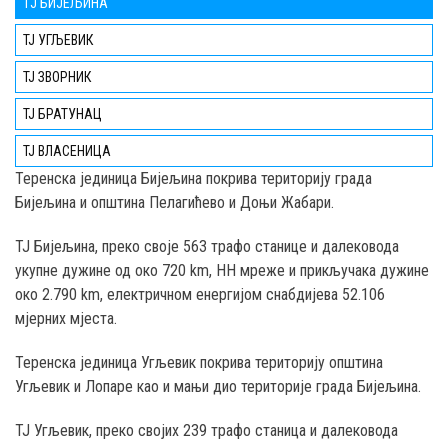
TЈ БИЈЕЉИНА
ТЈ УГЉЕВИК
ТЈ ЗВОРНИК
ТЈ БРАТУНАЦ
ТЈ ВЛАСЕНИЦА
Teренска јединица Бијељина покрива територију града
Бијељина и општина Пелагићево и Доњи Жабари.
ТЈ Бијељина, преко својe 563 трафо станице и далековода
укупне дужине од око 720 km, НН мреже и прикључака дужине
око 2.790 km, електричном енергијом снабдијева 52.106
мјерних мјеста.
Теренска јединица Угљевик покрива територију општина
Угљевик и Лопаре као и мањи дио територије градa Бијељина.
ТЈ Угљевик, преко својих 239 трафо станица и далековода