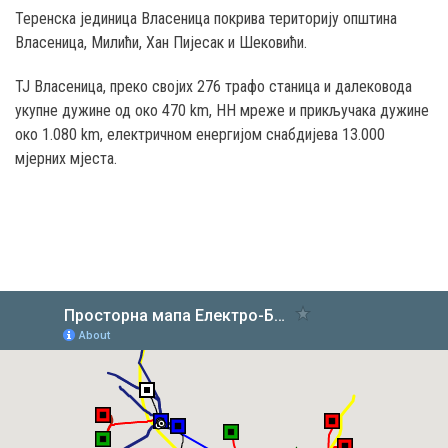
Теренска јединица Власеница покрива територију општина
Власеница, Милићи, Хан Пијесак и Шековићи.
ТЈ Власеница, преко својих 276 трафо станица и далековода
укупне дужине од око 470 km, НН мреже и прикључака дужине
око 1.080 km, електричном енергијом снабдијева 13.000
мјерних мјеста.