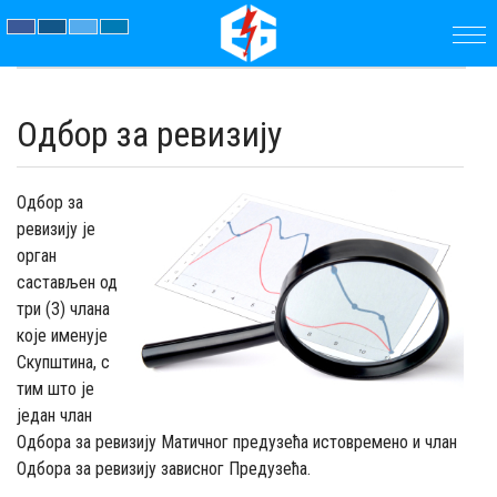
ПОЧЕТНА
Одбор за ревизију
ПРЕДУЗЕЋЕ
ПАРАМЕТРИ
Одбор за
ревизију је
орган
АКТУЕЛНОСТИ
састављен од
три (3) члана
ЈАВНЕ
које именује
Скупштина, с
НАБАВКЕ
тим што је
један члан
ДОКУМЕНТИ
Одбора за ревизију Матичног предузећа истовремено и члан
Одбора за ревизију зависног Предузећа.
КОНТАКТ