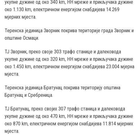
укупне дужине од око 340 km, НН мреже и прикључака дужине
око 1.130 km, електричном енергијом снабдијева 14.269
мјерних мјеста.
Теренска јединица Зворник покрива територије града Зворник и
општине Осмаци.
ТЈ Зворник, преко своје 303 трафо станице и далековода
укупне дужине од око 320 km, НН мреже и прикључака дужине
око 1.450 km, електричном енергијом снабдијева 23.004 мјерна
мјеста.
Теренска јединица Братунац покрива територију општина
Братунац и Сребреница.
ТЈ Братунац, преко својих 307 трафо станица и далековода
укупне дужине од око 470 km, НН мреже и прикључака дужине
око 870 km, електричном енергијом снабдијева 11.814 мјерних
мјеста.